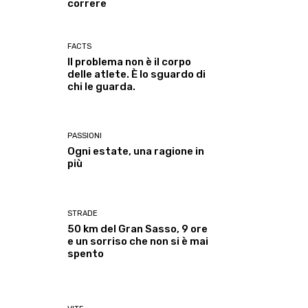
correre
FACTS
Il problema non è il corpo
delle atlete. È lo sguardo di
chi le guarda.
PASSIONI
Ogni estate, una ragione in
più
STRADE
50 km del Gran Sasso, 9 ore
e un sorriso che non si è mai
spento