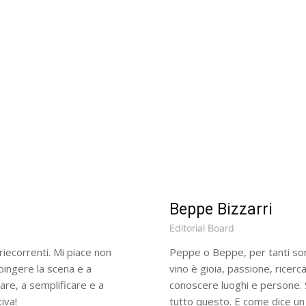
Beppe Bizzarri
Editorial Board
riecorrenti. Mi piace non
Peppe o Beppe, per tanti sono
pingere la scena e a
vino è gioia, passione, ricerc
are, a semplificare e a
conoscere luoghi e persone. 
iva!
tutto questo. E come dice un 