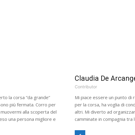
Claudia De Arcange
Contributor
rto la corsa “da grande”
Mi piace essere un punto di r
 sono più fermata. Corro per
per la corsa, ha voglia di con
 muovermi alla scoperta del
altri. Mi diverto ad organizzar
eso una persona migliore e
camminate in compagnia tra le