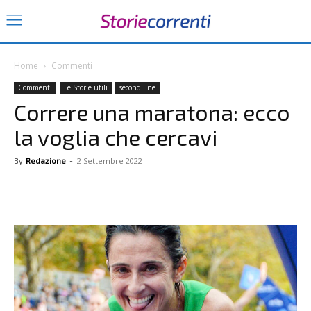
Home
Commenti
Commenti
Le Storie utili
second line
Correre una maratona: ecco
la voglia che cercavi
2 Settembre 2022
By
Redazione
-