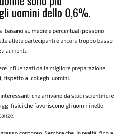
e donne sono più
li uomini dello 0,6%.
si basano su medie e percentuali possono
elle atlete partecipanti è ancora troppo basso
za aumenta.
re influenzati dalla migliore preparazione
 rispetto ai colleghi uomini.
nteressanti che arrivano da studi scientifici e
gi fisici che favoriscono gli uomini nello
tanze.
grasso corporeo. Sembra che, in realtà, fino a