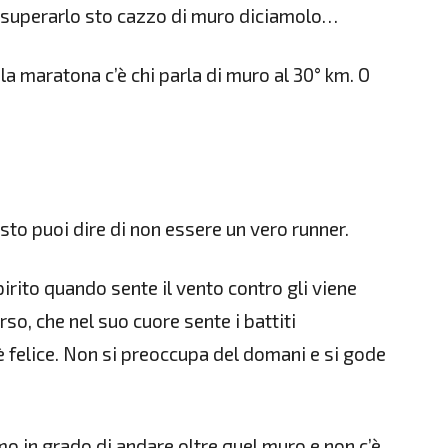
a superarlo sto cazzo di muro diciamolo…
 maratona c’è chi parla di muro al 30° km. O
sto puoi dire di non essere un vero runner.
irito quando sente il vento contro gli viene
rso, che nel suo cuore sente i battiti
è felice. Non si preoccupa del domani e si gode
iamo in grado di andare oltre quel muro e non c’è