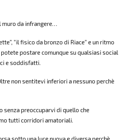
il muro da infrangere…
ette”, “il fisico da bronzo di Riace” e un ritmo
le” potete postare comunque su qualsiasi social
i e soddisfatti.
tre non sentitevi inferiori a nessuno perchè
rlo senza preoccuparvi di quello che
mo tutti corridori amatoriali.
orsa sotto una luce nuova e diversa perchè