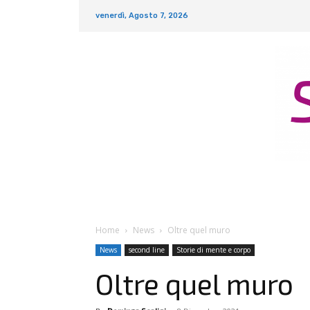
venerdì, Agosto 7, 2026
Home
News
Oltre quel muro
News
second line
Storie di mente e corpo
Oltre quel muro