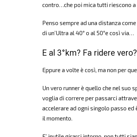
contro…che poi mica tutti riescono 
Penso sempre ad una distanza come la
di un’Ultra al 40° o al 50°e così via…
E al 3°km? Fa ridere vero?
Eppure a volte è così, ma non per que
Un vero runner è quello che nel suo sp
voglia di correre per passarci attrave
accelerare ad ogni singolo passo ed 
il momento.
E’ inutile girarci intorno, non tutti s