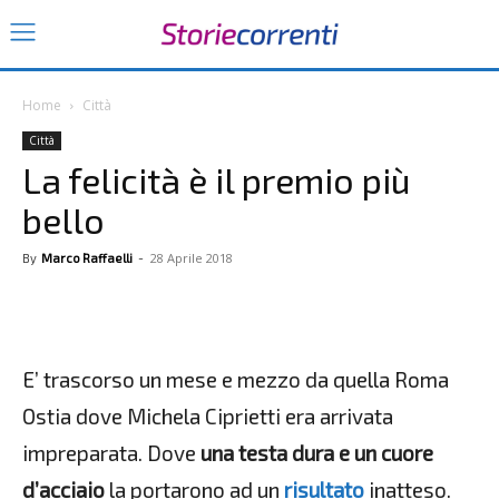
Home
Città
Città
La felicità è il premio più
bello
28 Aprile 2018
By
Marco Raffaelli
-
E’ trascorso un mese e mezzo da quella Roma
Ostia dove Michela Ciprietti era arrivata
impreparata. Dove
una testa dura e un cuore
d’acciaio
la portarono ad un
risultato
inatteso.