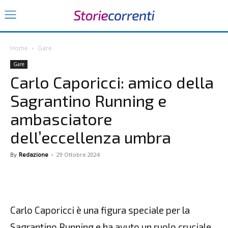
Home
Gare
Gare
Carlo Caporicci: amico della
Sagrantino Running e
ambasciatore
dell’eccellenza umbra
29 Ottobre 2024
By
Redazione
-
Carlo Caporicci è una figura speciale per la
Sagrantino Running e ha avuto un ruolo cruciale